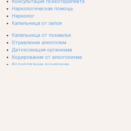
Консультация психотерапевта
Наркологическая помощь
Нарколог
Капельница от запоя
Капельница от похмелья
Отравление алкоголем
Детоксикация организма
Кодирование от алкоголизма
Кодирование вшивание
Кодирование Вивитрол
Кодирование на дому
Кодирование Довженко
Капельница от наркотиков
Контакты
8 (861) 217-65-65
info@vivod-iz-zapoya-krasnodar.ru